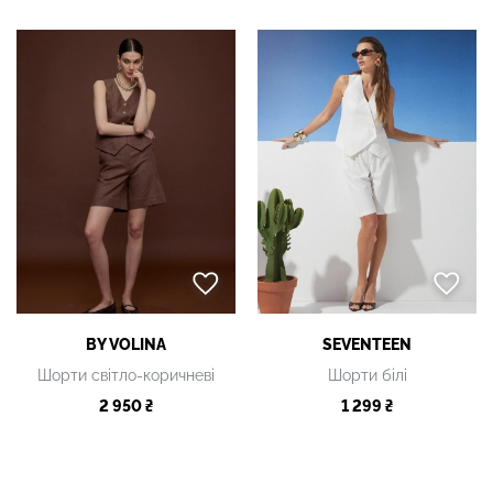
BY VOLINA
SEVENTEEN
Шорти світло-коричневі
Шорти білі
2 950 ₴
1 299 ₴