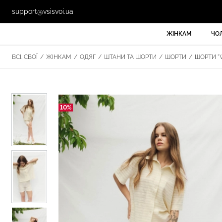
support@vsisvoi.ua
ЖІНКАМ
ЧО
ВСІ. СВОЇ
/
ЖІНКАМ
/
ОДЯГ
/
ШТАНИ ТА ШОРТИ
/
ШОРТИ
/
ШОРТИ "W
10%