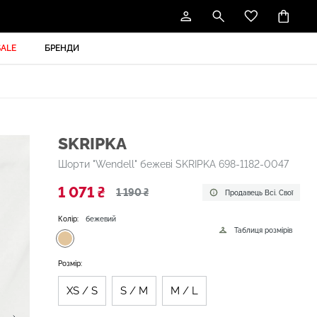
SALE
БРЕНДИ
SKRIPKA
Шорти "Wendell" бежеві SKRIPKA 698-1182-0047
1 071 ₴
1 190 ₴
Продавець Всі. Свої
Колір:
бежевий
Таблиця розмірів
Розмір:
XS / S
S / M
M / L