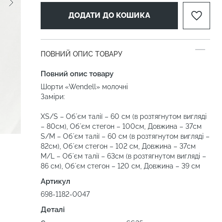
ДОДАТИ ДО КОШИКА
ПОВНИЙ ОПИС ТОВАРУ
Повний опис товару
Шорти «Wendell» молочні
Заміри:
ХS/S – Обʼєм талії – 60 см (в розтягнутом вигляді
– 80см), Обʼєм стегон – 100см, Довжина – 37см
S/M – Обʼєм талії – 60 см (в розтягнутом вигляді –
82см), Обʼєм стегон – 102 см, Довжина – 37см
M/L – Обʼєм талії – 63см (в розтягнутом вигляді –
86 см), Обʼєм стегон – 120 см, Довжина – 39 см
Артикул
698-1182-0047
Деталі