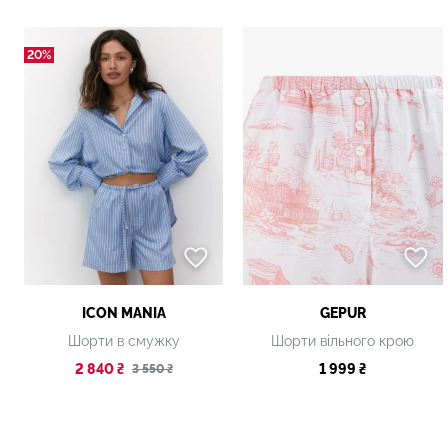
20%
ICON MANIA
GEPUR
Шорти в смужку
Шорти вільного крою
2 840 ₴
1 999 ₴
3 550 ₴