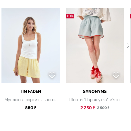
10%
TIM FADEN
SYNONYMS
Муслінові шорти вільного крою
Шорти "Парашутка" м'ятні
880 ₴
2 250 ₴
2 500 ₴