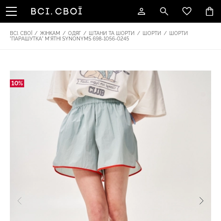
ВСІ. СВОЇ
/
ЖІНКАМ
/
ОДЯГ
/
ШТАНИ ТА ШОРТИ
/
ШОРТИ
/
ШОРТИ
"ПАРАШУТКА" М'ЯТНІ SYNONYMS 698-1056-0245
10%