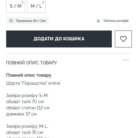
1
1
S / M
M / L
Продавець Всі. Свої
Таблиця розмірів
ДОДАТИ ДО КОШИКА
ПОВНИЙ ОПИС ТОВАРУ
Повний опис товару
Шорти "Парашутка" м'ятні
Заміри розміру S-M:
обхват талії 70 см
обхват стегон 112 см
довжина 37 см
Заміри розміру M-L:
обхват талії 76 см