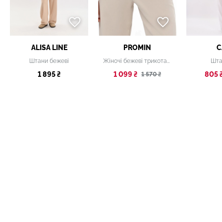
ALISA LINE
PROMIN
C
Штани бежеві
Жіночі бежеві трикотажні штани
Шта
1 895 ₴
1 099 ₴
805 
1 570 ₴