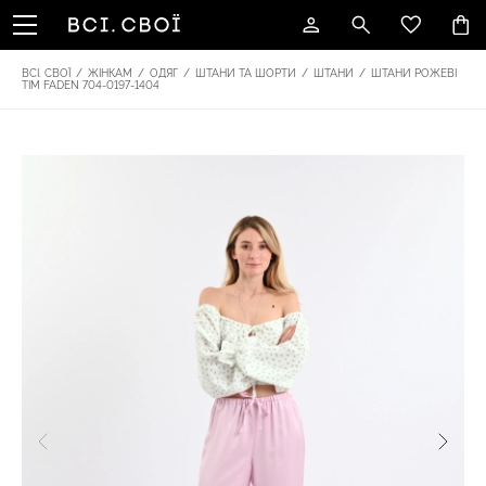
ВСІ. СВОЇ
/
ЖІНКАМ
/
ОДЯГ
/
ШТАНИ ТА ШОРТИ
/
ШТАНИ
/
ШТАНИ РОЖЕВІ
TIM FADEN 704-0197-1404