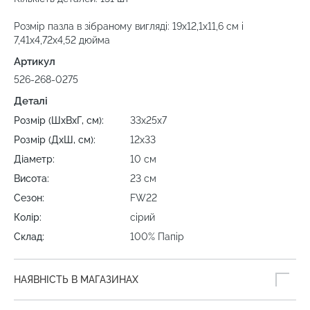
Розмір пазла в зібраному вигляді: 19x12,1x11,6 см і
7,41x4,72x4,52 дюйма
Артикул
526-268-0275
Деталі
Розмір (ШхВхГ, см):
33х25х7
Розмір (ДхШ, см):
12х33
Діаметр:
10 см
Висота:
23 см
Сезон:
FW22
Колір:
сірий
Склад:
100% Папір
НАЯВНІСТЬ В МАГАЗИНАХ