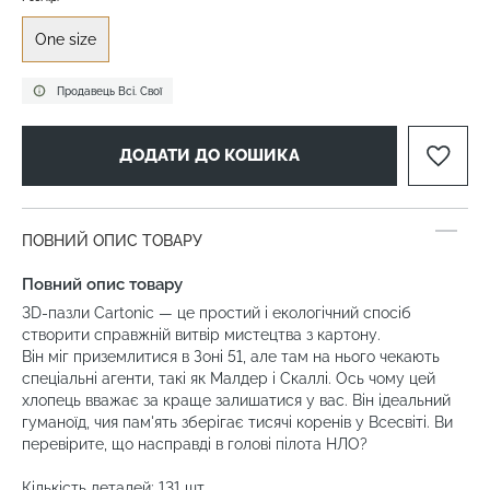
One size
Продавець Всі. Свої
ДОДАТИ ДО КОШИКА
ПОВНИЙ ОПИС ТОВАРУ
Повний опис товару
3D-пазли Cartonic — це простий і екологічний спосіб
створити справжній витвір мистецтва з картону.
Він міг приземлитися в Зоні 51, але там на нього чекають
спеціальні агенти, такі як Малдер і Скаллі. Ось чому цей
хлопець вважає за краще залишатися у вас. Він ідеальний
гуманоїд, чия пам'ять зберігає тисячі коренів у Всесвіті. Ви
перевірите, що насправді в голові пілота НЛО?
Кількість деталей: 131 шт