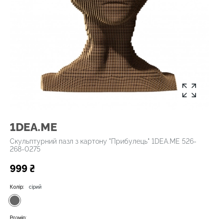
1DEA.ME
Скульптурний пазл з картону "Прибулець" 1DEA.ME 526-
268-0275
999 ₴
Колір:
сірий
Розмір: