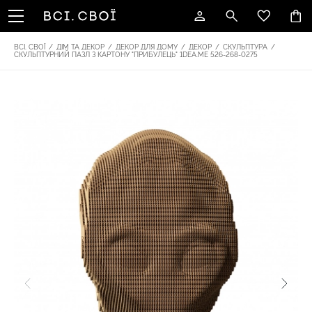
ВСІ. СВОЇ
/
ДІМ ТА ДЕКОР
/
ДЕКОР ДЛЯ ДОМУ
/
ДЕКОР
/
СКУЛЬПТУРА
/
СКУЛЬПТУРНИЙ ПАЗЛ З КАРТОНУ "ПРИБУЛЕЦЬ" 1DEA.ME 526-268-0275