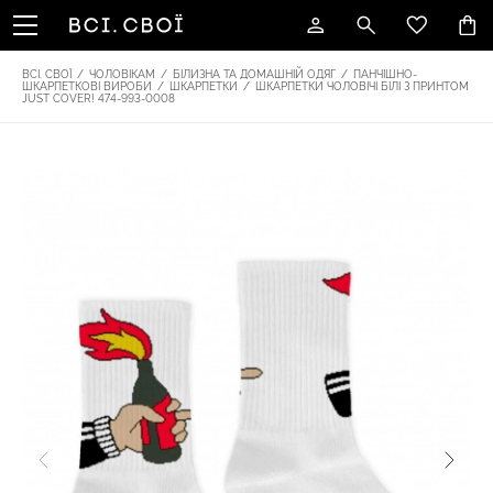
ВСІ. СВОЇ
/
ЧОЛОВІКАМ
/
БІЛИЗНА ТА ДОМАШНІЙ ОДЯГ
/
ПАНЧІШНО-
ШКАРПЕТКОВІ ВИРОБИ
/
ШКАРПЕТКИ
/
ШКАРПЕТКИ ЧОЛОВІЧІ БІЛІ З ПРИНТОМ
JUST COVER! 474-993-0008