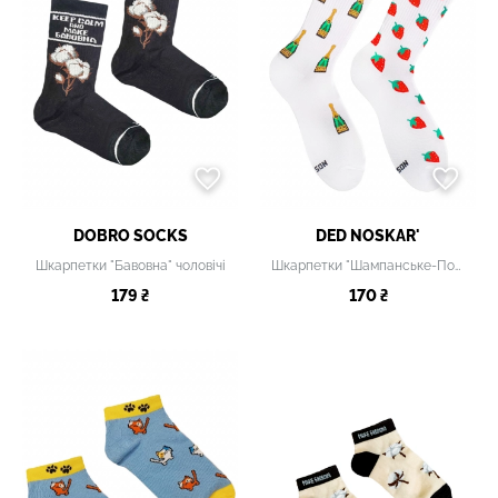
DOBRO SOCKS
DED NOSKAR'
Шкарпетки "Бавовна" чоловічі
Шкарпетки "Шампанське-Полуниця" чоловічі
179 ₴
170 ₴