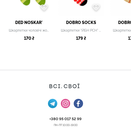
DED NOSKAR'
DOBRO SOCKS
DOBR
Шкарпетки чоловічі жовті з принтом
Шкарпетки "ЙБН РСН" чоловічі
170 ₴
179 ₴
1
+380 95 017 52 99
ПН-ПТ 10:00-19:00