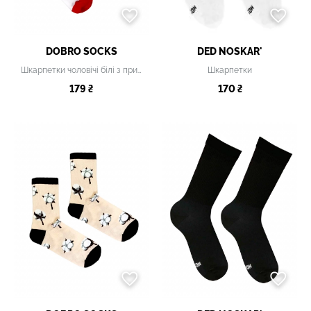
DOBRO SOCKS
DED NOSKAR'
Шкарпетки чоловічі білі з принтом
Шкарпетки
179 ₴
170 ₴