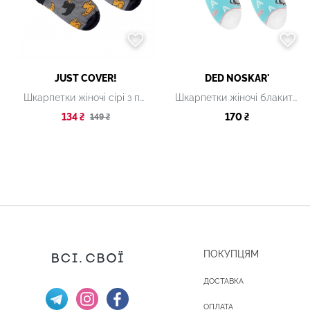
JUST COVER!
DED NOSKAR'
Шкарпетки жіночі сірі з принтом
Шкарпетки жіночі блакитні з принтом
134 ₴
170 ₴
149 ₴
ПОКУПЦЯМ
ДОСТАВКА
ОПЛАТА