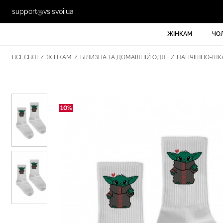
support@vsisvoi.ua
ЖІНКАМ
ЧО
ВСІ. СВОЇ
/
ЖІНКАМ
/
БІЛИЗНА ТА ДОМАШНІЙ ОДЯГ
/
ПАНЧІШНО-ШКА
10%