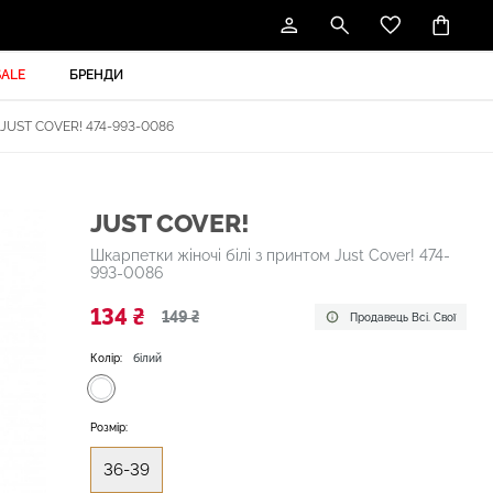
SALE
БРЕНДИ
UST COVER! 474-993-0086
JUST COVER!
Шкарпетки жіночі білі з принтом Just Cover! 474-
993-0086
134 ₴
149 ₴
Продавець Всі. Свої
Колір:
білий
Розмір:
36-39