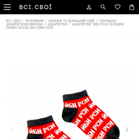
ВСІ. СВОЇ
/
ЧОЛОВІКАМ
/
БІЛИЗНА ТА ДОМАШНІЙ ОДЯГ
/
ПАНЧІШНО-
ШКАРПЕТКОВІ ВИРОБИ
/
ШКАРПЕТКИ
/
ШКАРПЕТКИ "ЙБН РСН! ЧОЛОВІЧІ
DOBRO SOCKS 264-0985-0075