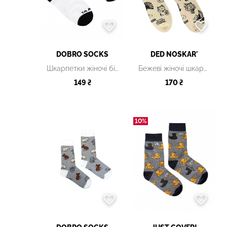
DOBRO SOCKS
DED NOSKAR'
Шкарпетки жіночі білі з принтом
Бежеві жіночі шкарпетки
149 ₴
170 ₴
10%