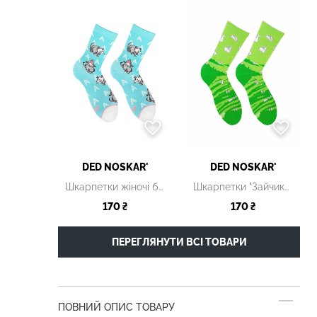
DED NOSKAR'
DED NOSKAR'
Шкарпетки жіночі блакитні з принтом
Шкарпетки "Зайчики" жіночі
170 ₴
170 ₴
ПЕРЕГЛЯНУТИ ВСІ ТОВАРИ
ПОВНИЙ ОПИС ТОВАРУ