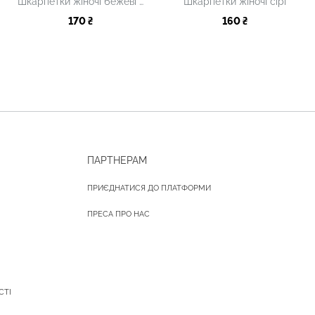
Шкарпетки жіночі бежеві з принтом
Шкарпетки жіночі сірі
170 ₴
160 ₴
ПАРТНЕРАМ
ПРИЄДНАТИСЯ ДО ПЛАТФОРМИ
ПРЕСА ПРО НАС
СТІ