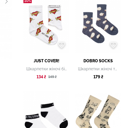
10%
JUST COVER!
DOBRO SOCKS
Шкарпетки жіночі білі з принтом
Шкарпетки жіночі темно-сині з принтом
134 ₴
179 ₴
149 ₴