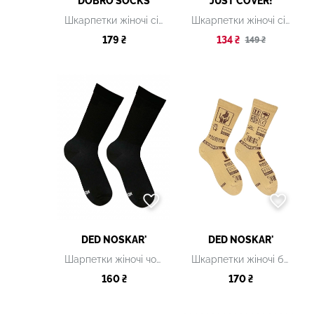
DOBRO SOCKS
JUST COVER!
Шкарпетки жіночі сірі з принтом
Шкарпетки жіночі сірі з принтом
179 ₴
134 ₴
149 ₴
DED NOSKAR'
DED NOSKAR'
Шарпетки жіночі чорні
Шкарпетки жіночі бежеві з принтом
160 ₴
170 ₴