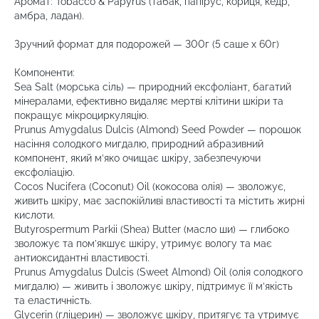
Аромат: Tobacco & Papyrus (табак, папірус, кориця, кедр,
амбра, ладан).
Зручний формат для подорожей — 300г (5 саше х 60г)
Компоненти:
Sea Salt (морська сіль) — природний ексфоліант, багатий
мінералами, ефективно видаляє мертві клітини шкіри та
покращує мікроциркуляцію.
Prunus Amygdalus Dulcis (Almond) Seed Powder — порошок
насіння солодкого мигдалю, природний абразивний
компонент, який м’яко очищає шкіру, забезпечуючи
ексфоліацію.
Cocos Nucifera (Coconut) Oil (кокосова олія) — зволожує,
живить шкіру, має заспокійливі властивості та містить жирні
кислоти.
Butyrospermum Parkii (Shea) Butter (масло ши) — глибоко
зволожує та пом’якшує шкіру, утримує вологу та має
антиоксидантні властивості.
Prunus Amygdalus Dulcis (Sweet Almond) Oil (олія солодкого
мигдалю) — живить і зволожує шкіру, підтримує її м’якість
та еластичність.
Glycerin (гліцерин) — зволожує шкіру, притягує та утримує