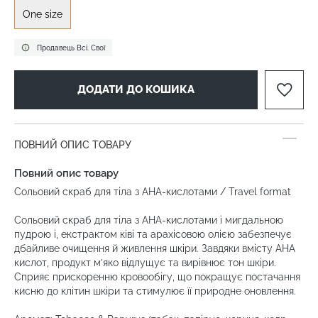
One size
Продавець Всі. Свої
ДОДАТИ ДО КОШИКА
ПОВНИЙ ОПИС ТОВАРУ
Повний опис товару
Сольовий скраб для тіла з AHA-кислотами / Travel format
Сольовий скраб для тіла з AHA-кислотами і мигдальною
пудрою і, екстрактом ківі та арахісовою олією забезпечує
дбайливе очищення й живлення шкіри. Завдяки вмісту AHA
кислот, продукт м’яко відлущує та вирівнює тон шкіри.
Сприяє прискоренню кровообігу, що покращує постачання
кисню до клітин шкіри та стимулює її природне оновлення.