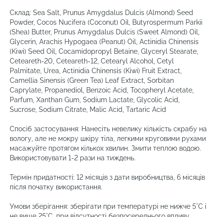
Склад: Sea Salt, Prunus Amygdalus Dulcis (Almond) Seed
Powder, Cocos Nucifera (Coconut) Oil, Butyrospermum Parkii
(Shea) Butter, Prunus Amygdalus Dulcis (Sweet Almond) Oil,
Glycerin, Arachis Hypogaea (Peanut) Oil, Actinidia Chinensis
(Kiwi) Seed Oil, Cocamidopropyl Betaine, Glyceryl Stearate,
Ceteareth-20, Ceteareth-12, Cetearyl Alcohol, Cetyl
Palmitate, Urea, Actinidia Chinensis (Kiwi) Fruit Extract,
Camellia Sinensis (Green Tea) Leaf Extract, Sorbitan
Caprylate, Propanediol, Benzoic Acid, Tocopheryl Acetate,
Parfum, Xanthan Gum, Sodium Lactate, Glycolic Acid,
Sucrose, Sodium Citrate, Malic Acid, Tartaric Acid
Спосіб застосування: Нанесіть невелику кількість скрабу на
вологу, але не мокру шкіру тіла, легкими круговими рухами
масажуйте протягом кількох хвилин. Змити теплою водою.
Використовувати 1-2 рази на тиждень.
Термін придатності: 12 місяців з дати виробництва, 6 місяців
після початку використання.
Умови зберігання: зберігати при температурі не нижче 5°С і
не вище 25°С, при відсутності безпосереднього впливу