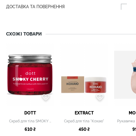
ДОСТАВКА ТА ПОВЕРНЕННЯ
СХОЖІ ТОВАРИ
DOTT
EXTRACT
MO
Скраб для тіла SMOKY CHERRY
Скраб для тіла "Кохаю"
610 ₴
450 ₴
9