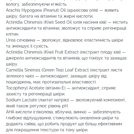
вологу, забезпечуючи м’якість.
Arachis Hypogaea (Peanut) Oil (арахісова олія) — живить
шкіру, багата на вітаміни та жирні кислоти.
Actinidia Chinensis (Kiwi) Seed Oil (олія насіння ківі) — містить
антиоксиданти та вітаміни, зволожує та сприяє регенерації
клітин.
Urea сечовина — зволожує, відновлює еластичність шкіри
та зменшує її сухість.
Actinidia Chinensis (Kiwi) Fruit Extract (екстракт плоду ківі) —
джерело антиоксидантів та вітамінів, що тонізує та захищає
шкіру.
Camellia Sinensis (Green Tea) Leaf Extract (екстракт листя
зеленого чаю) — антиоксидант, захищає шкіру від
пошкоджень, має протизапальні властивості.
Tocopheryl Acetate (вітамін Е) — антиоксидант, сприяє
захисту та регенерації шкіри.
Sodium Lactate (лактат натрію) — зволожуючий компонент,
який також регулює рівень рН.
AHA кислоти (гліколева, яблучна, винна) — забезпечують
глибоке відлущування, стимулюють оновлення шкіри та
додають сяйва, що робить продукт ще більш ефективним
для покращення текстури та тону шкіри.