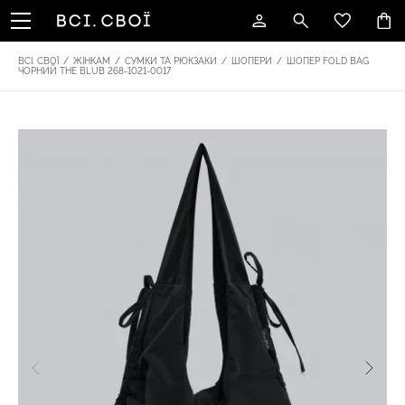
ВСІ. СВОЇ
/
ЖІНКАМ
/
СУМКИ ТА РЮКЗАКИ
/
ШОПЕРИ
/
ШОПЕР FOLD BAG
ЧОРНИЙ THE BLUB 268-1021-0017