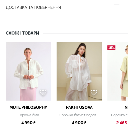
ДОСТАВКА ТА ПОВЕРНЕННЯ
СХОЖІ ТОВАРИ
15%
MUTE PHILOSOPHY
PAKHTUSOVA
N
Сорочка біла
Сорочка батист подовжена біла
Сорочка с
4 990 ₴
4 900 ₴
2 465 