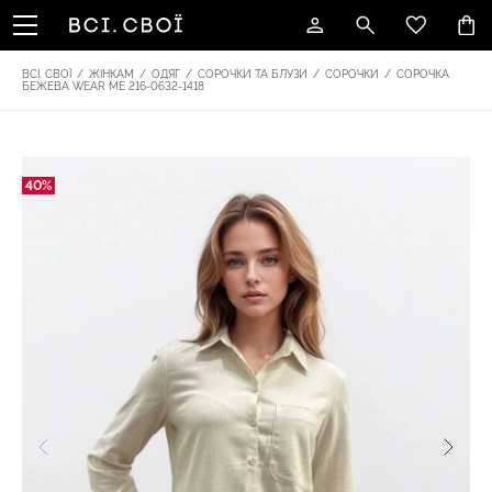
ВСІ. СВОЇ
/
ЖІНКАМ
/
ОДЯГ
/
СОРОЧКИ ТА БЛУЗИ
/
СОРОЧКИ
/
СОРОЧКА
БЕЖЕВА WEAR ME 216-0632-1418
40%