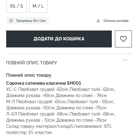
XS / S
M / L
Продавець Всі. Свої
Таблиця розмірів
ДОДАТИ ДО КОШИКА
ПОВНИЙ ОПИС ТОВАРУ
Повний опис товару
Сорочка сатинова класична SH001
ХС-С Півобхват грудей -62см.,Півобхват талії -62см.,
Довжина рукава -49см.,Довжина по спині - 74см
М-Л Півобхват грудей -65см.,Півобхват талії - 65см.,
Довжина рукава -50см.,Довжина по спині -75см
Л-ХЛ Півобхват грудей -68см.,Півобхват талії -68см.,
Довжина рукава - 51см.,Довжина по спині -76см
Склад товару (матеріал/склад%/наповнювач): 97%
поліестер 3% еластан