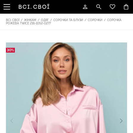
ВСІ. СВОЇ
/
ЖІНКАМ
/
ОДЯГ
/
СОРОЧКИ ТА БЛУЗИ
/
СОРОЧКИ
/
СОРОЧКА
РОЖЕВА TWICE 216-1052-0277
30%