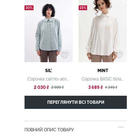
30%
15%
SIL'
MINT
Сорочка світло-зелена
Сорочка BASIC біла шовкова
2 030 ₴
3 689 ₴
2 900 ₴
4 340 ₴
ПЕРЕГЛЯНУТИ ВСІ ТОВАРИ
ПОВНИЙ ОПИС ТОВАРУ