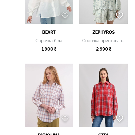
BEART
ZEPHYROS
Сорочка біла
Сорочка принтована блакитними квітами
1 900 ₴
2 990 ₴