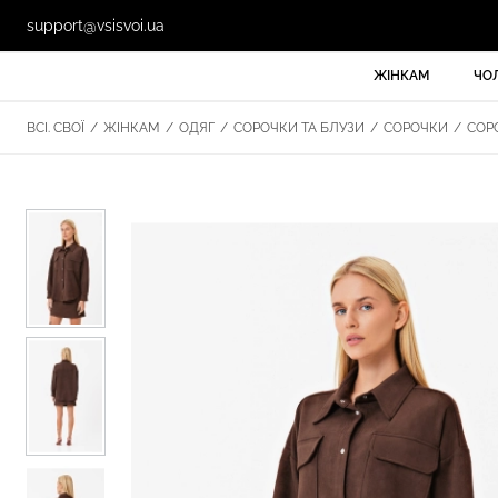
support@vsisvoi.ua
ЖІНКАМ
ЧО
ВСІ. СВОЇ
/
ЖІНКАМ
/
ОДЯГ
/
СОРОЧКИ ТА БЛУЗИ
/
СОРОЧКИ
/
СОРО