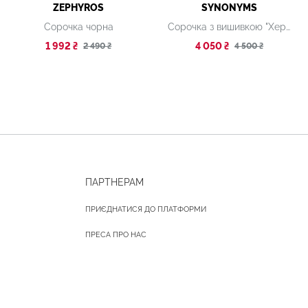
ZEPHYROS
SYNONYMS
Сорочка чорна
Сорочка з вишивкою "Херсонський помідор"
1 992 ₴
4 050 ₴
2 490 ₴
4 500 ₴
ПАРТНЕРАМ
ПРИЄДНАТИСЯ ДО ПЛАТФОРМИ
ПРЕСА ПРО НАС