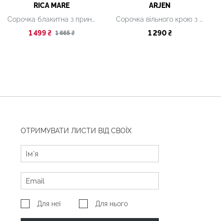
RICA MARE
ARJEN
Сорочка блакитна з принтом
Сорочка вільного крою з клітинчастим візерунком
1 499 ₴
1 290 ₴
1 665 ₴
ОТРИМУВАТИ ЛИСТИ ВІД СВОЇХ
Для неї
Для нього