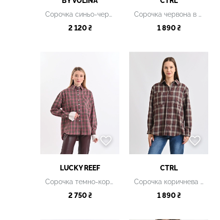
BY VOLINA
CTRL
Сорочка синьо-червона
Сорочка червона в клітинку з накладними кишенями
2 120 ₴
1 890 ₴
LUCKY REEF
CTRL
Сорочка темно-коричнева
Сорочка коричнева в клітинку з накладними кишенями
2 750 ₴
1 890 ₴