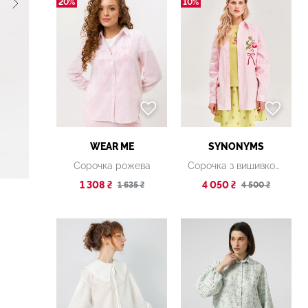
20%
10%
WEAR ME
SYNONYMS
Сорочка рожева
Сорочка з вишивкою "Херсонський помідор"
1 308 ₴
4 050 ₴
1 635 ₴
4 500 ₴