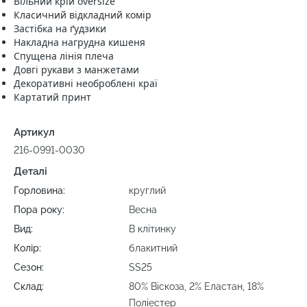
Вільний крій oversize
Класичний відкладний комір
Застібка на ґудзики
Накладна нагрудна кишеня
Спущена лінія плеча
Довгі рукави з манжетами
Декоративні необроблені краї
Картатий принт
Артикул
216-0991-0030
Деталі
Горловина:
круглий
Пора року:
Весна
Вид:
В клітинку
Колір:
блакитний
Сезон:
SS25
Склад:
80% Віскоза, 2% Еластан, 18%
Поліестер