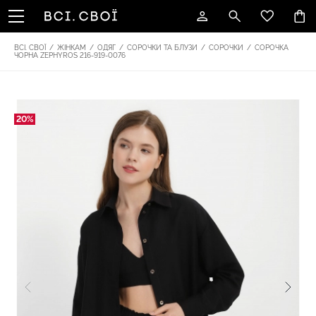
ВСІ. СВОЇ
/
ЖІНКАМ
/
ОДЯГ
/
СОРОЧКИ ТА БЛУЗИ
/
СОРОЧКИ
/
СОРОЧКА
ЧОРНА ZEPHYROS 216-919-0076
20%