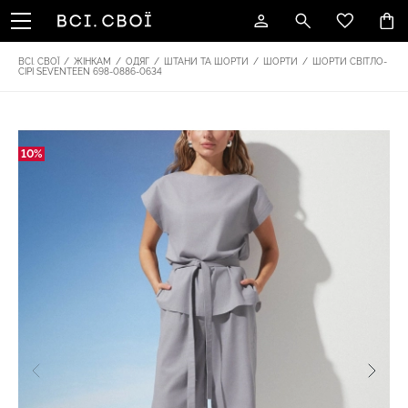
ВСІ. СВОЇ
/
ЖІНКАМ
/
ОДЯГ
/
ШТАНИ ТА ШОРТИ
/
ШОРТИ
/
ШОРТИ СВІТЛО-
СІРІ SEVENTEEN 698-0886-0634
10%