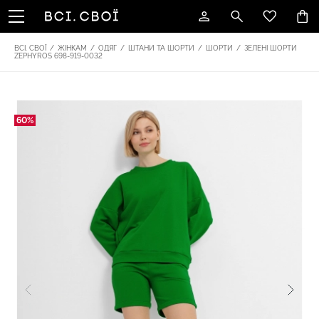
ВСІ. СВОЇ
/
ЖІНКАМ
/
ОДЯГ
/
ШТАНИ ТА ШОРТИ
/
ШОРТИ
/
ЗЕЛЕНІ ШОРТИ
ZEPHYROS 698-919-0032
60%