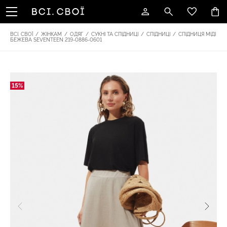
ВСІ. СВОЇ
/
ЖІНКАМ
/
ОДЯГ
/
СУКНІ ТА СПІДНИЦІ
/
СПІДНИЦІ
/
СПІДНИЦЯ МІДІ
БЕЖЕВА SEVENTEEN 219-0886-0601
15%