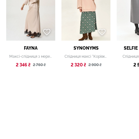
FAYNA
SYNONYMS
SELFIE
Максі-спідниця з мереживним оздобленням бежева
Спідниця максі "Корівка" зелена
Спідниця
2 346 ₴
2 320 ₴
2 
2 760 ₴
2 900 ₴