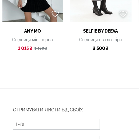
ANY MO
SELFIE BY DEEVA
Спідниця міні чорна
Спідниця світло-сіра
1 015 ₴
2 500 ₴
1 450 ₴
ОТРИМУВАТИ ЛИСТИ ВІД СВОЇХ