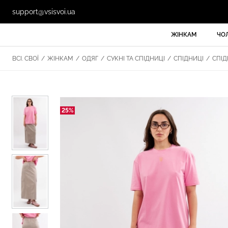
support@vsisvoi.ua
ЖІНКАМ
ЧО
ВСІ. СВОЇ
/
ЖІНКАМ
/
ОДЯГ
/
СУКНІ ТА СПІДНИЦІ
/
СПІДНИЦІ
/
СПІДН
25%