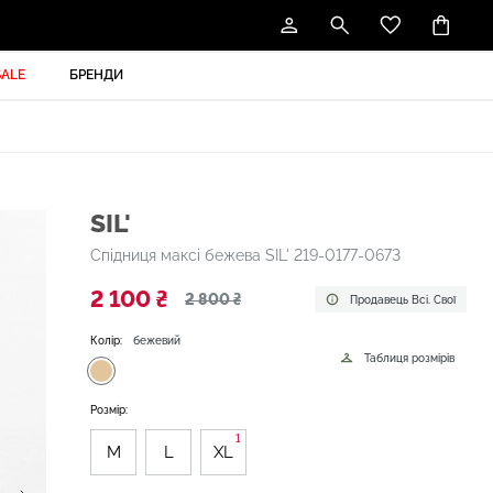
SALE
БРЕНДИ
SIL'
Спідниця максі бежева SIL' 219-0177-0673
2 100 ₴
2 800 ₴
Продавець Всі. Свої
Колір:
бежевий
Таблиця розмірів
Розмір:
1
M
L
XL