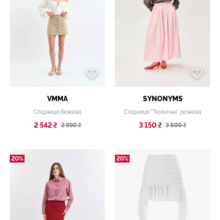
VMMA
SYNONYMS
Спідниця бежева
Спідниця "Тюльпан" рожева
2 542 ₴
3 150 ₴
2 990 ₴
3 500 ₴
20%
20%