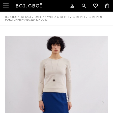
ВСІ. СВОЇ
/
ЖІНКАМ
/
ОДЯГ
/
СУКНІ ТА СПІДНИЦІ
/
СПІДНИЦІ
/
СПІДНИЦЯ
МАКСІ СИНЯ FAYNA 219-837-0043