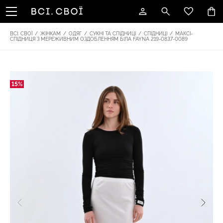
ВСІ. СВОЇ
/
ЖІНКАМ
/
ОДЯГ
/
СУКНІ ТА СПІДНИЦІ
/
СПІДНИЦІ
/
МАКСІ-
СПІДНИЦЯ З МЕРЕЖИВНИМ ОЗДОБЛЕННЯМ БІЛА FAYNA 219-0837-0089
15%