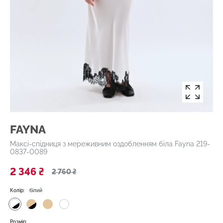
FAYNA
Максі-спідниця з мереживним оздобленням біла Fayna 219-
0837-0089
2 346 ₴
2 760 ₴
Колір:
білий
Розмір: