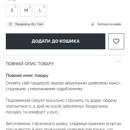
1
1
1
S
M
L
Продавець Всі. Свої
Таблиця розмірів
ДОДАТИ ДО КОШИКА
ПОВНИЙ ОПИС ТОВАРУ
Повний опис товару
Оновіть свій гардероб нашою вишуканою шовковою максі-
спідницею з мереживним оздобленням.
Подовжений силует візуально струнить та додає образу
елегантності, а крій по косій забезпечує бездоганну
посадку та комфорт у русі.
Виготовлена з віскозного шовку, спідниця приємно огортає
тіло м’якістю й має природний шовковистий блиск, що