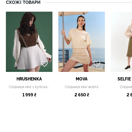
СХОЖІ ТОВАРИ
HRUSHENKA
MOVA
SELFIE
Спідниця міні з кулісками сіра
Спідниця міні жовта
Спідни
1 999 ₴
2 650 ₴
2 