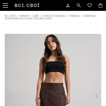
ВСІ. СВОЇ
/
ЖІНКАМ
/
ОДЯГ
/
СУКНІ ТА СПІДНИЦІ
/
СПІДНИЦІ
/
СПІДНИЦЯ
КОРИЧНЕВА RICA MARE 219-0803-0280