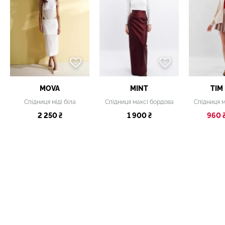
MOVA
MINT
TIM
Спідниця міді біла
Спідниця максі бордова
2 250 ₴
1 900 ₴
960 