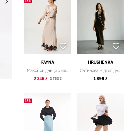
15%
FAYNA
HRUSHENKA
Максі-спідниця з мереживним оздобленням бежева
Сатинова міді спідниця чорна
2 346 ₴
1 899 ₴
2 760 ₴
15%