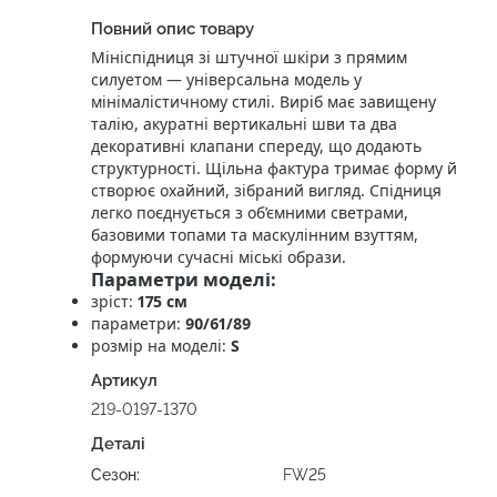
Повний опис товару
Мініспідниця зі штучної шкіри з прямим
силуетом — універсальна модель у
мінімалістичному стилі. Виріб має завищену
талію, акуратні вертикальні шви та два
декоративні клапани спереду, що додають
структурності. Щільна фактура тримає форму й
створює охайний, зібраний вигляд. Спідниця
легко поєднується з об’ємними светрами,
базовими топами та маскулінним взуттям,
формуючи сучасні міські образи.
Параметри моделі:
зріст:
175 см
параметри:
90/61/89
розмір на моделі:
S
Артикул
219-0197-1370
Деталі
Сезон:
FW25