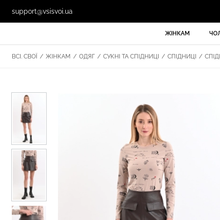
support@vsisvoi.ua
ЖІНКАМ
ЧО
ВСІ. СВОЇ
/
ЖІНКАМ
/
ОДЯГ
/
СУКНІ ТА СПІДНИЦІ
/
СПІДНИЦІ
/
СПІД