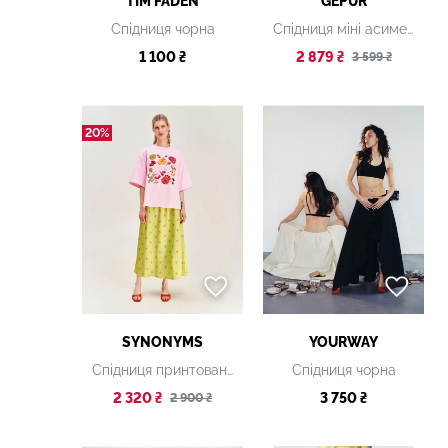
TIM FADEN
GEPUR
Спідниця чорна
Спідниця міні асиметричного крою
1 100 ₴
2 879 ₴
3 599 ₴
20%
SYNONYMS
YOURWAY
Спідниця принтована "Херсонські помідори" зелена
Спідниця чорна
2 320 ₴
3 750 ₴
2 900 ₴