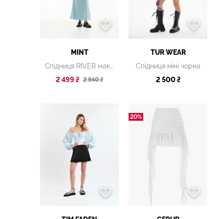
MINT
TUR WEAR
Спідниця RIVER максі блакитна
Спідниця міні чорна
2 499 ₴
2 500 ₴
2 940 ₴
20%