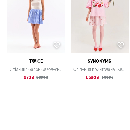
TWICE
SYNONYMS
Спідниця балон бавовняна синя
Спідниця принтована "Херсонські помідори" рожева
973 ₴
1 520 ₴
1 390 ₴
1 900 ₴