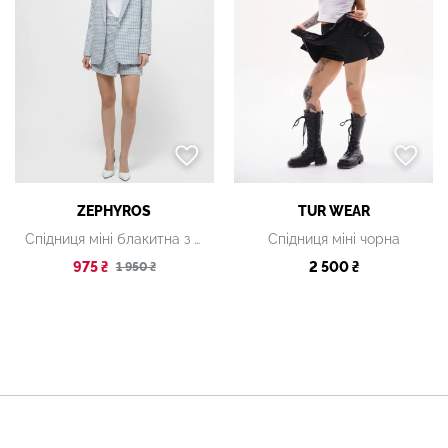
ZEPHYROS
TUR WEAR
Спідниця міні блакитна з принтом
Спідниця міні чорна
975 ₴
2 500 ₴
1 950 ₴