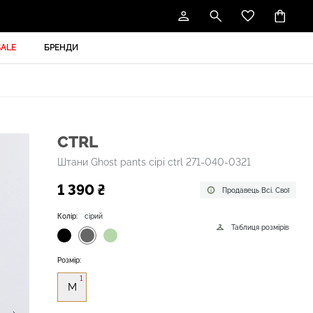
SALE
БРЕНДИ
CTRL
Штани Ghost pants сірі ctrl 271-040-0321
1 390 ₴
Продавець Всі. Свої
Колір:
сірий
Таблиця розмірів
Розмір:
1
M