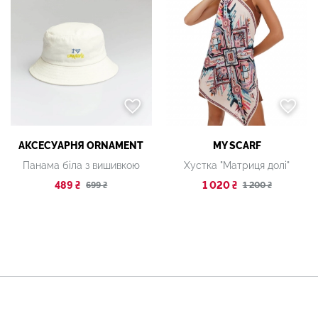
АКСЕСУАРНЯ ОRNAMENT
MY SCARF
Панама біла з вишивкою
Хустка "Матриця долі"
489 ₴
1 020 ₴
699 ₴
1 200 ₴