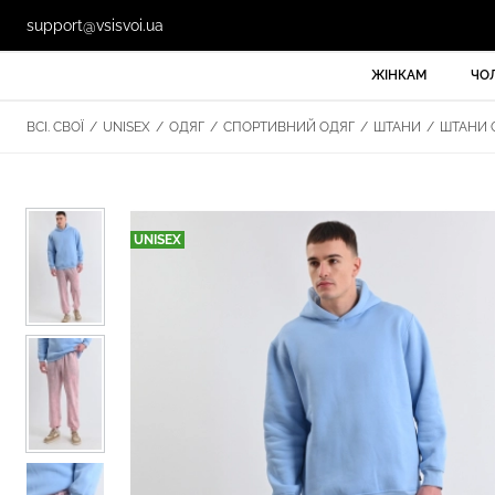
support@vsisvoi.ua
ЖІНКАМ
ЧО
ВСІ. СВОЇ
/
UNISEX
/
ОДЯГ
/
СПОРТИВНИЙ ОДЯГ
/
ШТАНИ
/
ШТАНИ G
UNISEX