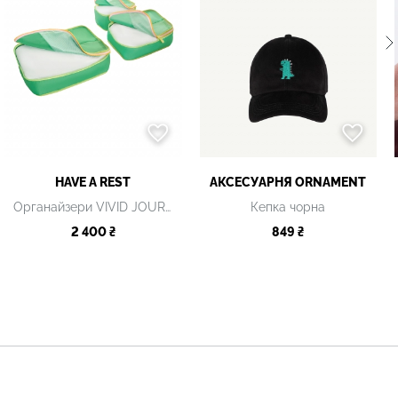
HAVE A REST
АКСЕСУАРНЯ ОRNAMENT
Органайзери VIVID JOURNEY зелені
Кепка чорна
2 400 ₴
849 ₴