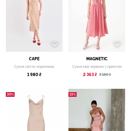
CAPE
MAGNETIC
Сукня світло-коричнева
Сукня міді червона з принтом
1 980 ₴
2 363 ₴
3 150 ₴
30%
15%