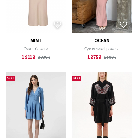
MINT
OCEAN
Сукня бежева
Сукня максі рожева
1 911 ₴
1 275 ₴
2 730 ₴
1 500 ₴
50%
20%