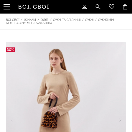
ВСІ. СВОЇ
/
ЖІНКАМ
/
ОДЯГ
/
СУКНІ ТА СПІДНИЦІ
/
СУКНІ
/
СУКНЯ МІНІ
БЕЖЕВА ANY MO 225-917-0067
30%