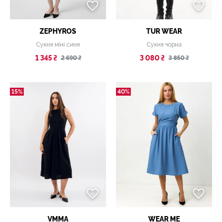
ZEPHYROS
TUR WEAR
Сукня міні синя
Сукня чорна
1 345 ₴
3 080 ₴
2 690 ₴
3 850 ₴
15%
40%
VMMA
WEAR ME