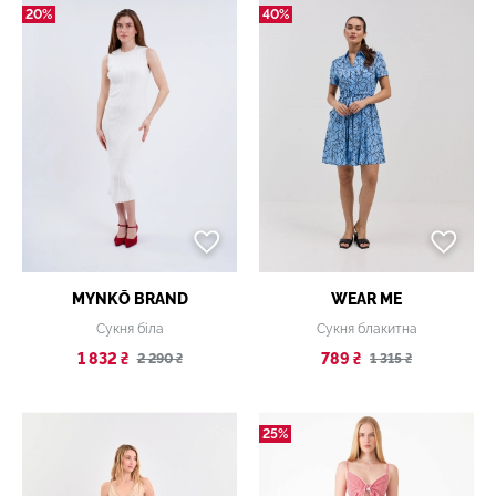
20%
40%
MYNKŌ BRAND
WEAR ME
Сукня біла
Сукня блакитна
1 832 ₴
789 ₴
2 290 ₴
1 315 ₴
25%