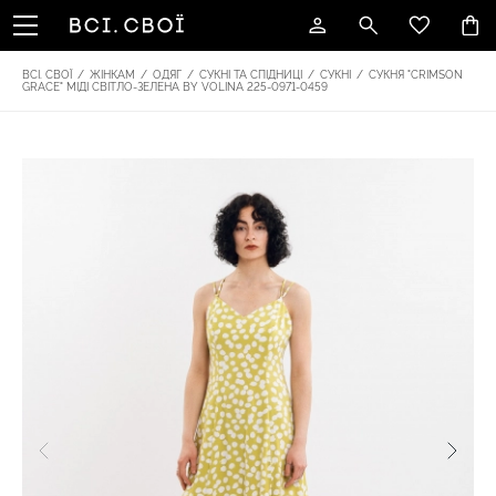
ВСІ. СВОЇ
/
ЖІНКАМ
/
ОДЯГ
/
СУКНІ ТА СПІДНИЦІ
/
СУКНІ
/
СУКНЯ "CRIMSON
GRACE" МІДІ СВІТЛО-ЗЕЛЕНА BY VOLINA 225-0971-0459