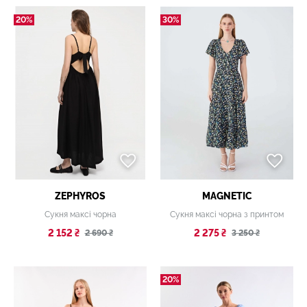
20%
30%
ZEPHYROS
MAGNETIC
Сукня максі чорна
Сукня максі чорна з принтом
2 152 ₴
2 275 ₴
2 690 ₴
3 250 ₴
20%