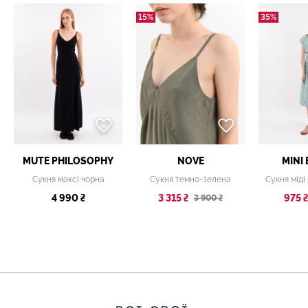
15%
35%
MUTE PHILOSOPHY
NOVE
MINI
Сукня максі чорна
Сукня темно-зелена
4 990 ₴
3 315 ₴
975 ₴
3 900 ₴