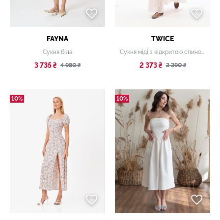
FAYNA
TWICE
Сукня біла
Сукня міді з відкритою спиною та вишивкою
3 735 ₴
2 373 ₴
4 980 ₴
3 390 ₴
10%
10%