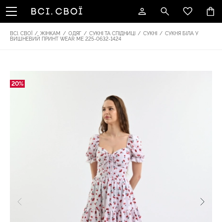
ВСІ. СВОЇ
/
ЖІНКАМ
/
ОДЯГ
/
СУКНІ ТА СПІДНИЦІ
/
СУКНІ
/
СУКНЯ БІЛА У
ВИШНЕВИЙ ПРИНТ WEAR ME 225-0632-1424
20%