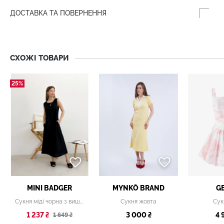
ДОСТАВКА ТА ПОВЕРНЕННЯ
СХОЖІ ТОВАРИ
25%
MINI BADGER
MYNKŌ BRAND
G
Сукня міді чорна з вишивкою
Сукня жовта
Сук
1 237 ₴
3 000 ₴
4 
1 649 ₴