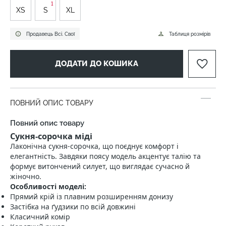
1
XS
S
XL
Продавець Всі. Свої
Таблиця розмірів
ДОДАТИ ДО КОШИКА
ПОВНИЙ ОПИС ТОВАРУ
Повний опис товару
Сукня-сорочка міді
Лаконічна сукня-сорочка, що поєднує комфорт і
елегантність. Завдяки поясу модель акцентує талію та
формує витончений силует, що виглядає сучасно й
жіночно.
Особливості моделі:
Прямий крій із плавним розширенням донизу
Застібка на ґудзики по всій довжині
Класичний комір