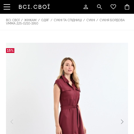
ВСІ. СВОЇ
/
ЖІНКАМ
/
ОДЯГ
/
СУКНІ ТА СПІДНИЦІ
/
СУКНІ
/
СУКНЯ БОРДОВА
VMMA 225-0210-1950
15%