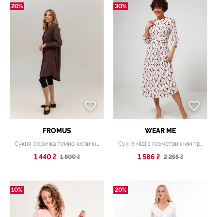
20%
30%
FROMUS
WEAR ME
Сукня-сорочка темно-коричнева
Сукня міді з геометричним принтом і поясом
1 440 ₴
1 586 ₴
1 800 ₴
2 265 ₴
10%
20%