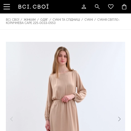
ВСІ. СВОЇ
/
ЖІНКАМ
/
ОДЯГ
/
СУКНІ ТА СПІДНИЦІ
/
СУКНІ
/
СУКНЯ СВІТЛО-
КОРИЧНЕВА CAPE 225-0033-0553