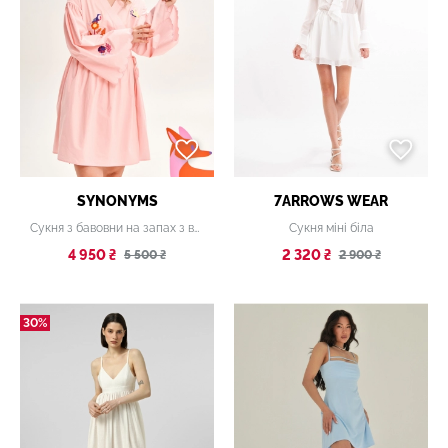
SYNONYMS
7ARROWS WEAR
Сукня з бавовни на запах з вишивкою «Лісова казка» ніжно-рожева
Сукня міні біла
4 950 ₴
2 320 ₴
5 500 ₴
2 900 ₴
30%