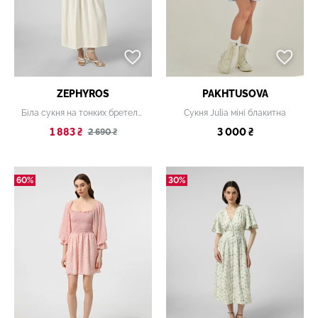
ZEPHYROS
PAKHTUSOVA
Біла сукня на тонких бретелях
Сукня Julia міні блакитна
1 883 ₴
3 000 ₴
2 690 ₴
60%
30%