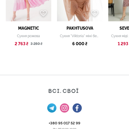
MAGNETIC
PAKHTUSOVA
SEV
Сукня рожева
Сукня "Viktoria" міні бежева
2 763 ₴
6 000 ₴
1 293 
3 250 ₴
+380 95 017 52 99