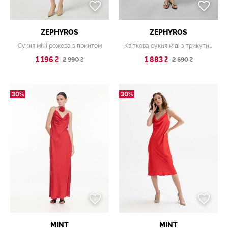
ZEPHYROS
ZEPHYROS
Сукня міні рожева з принтом
Квіткова сукня міді з трикутним вирізом
1 196 ₴
1 883 ₴
2 990 ₴
2 690 ₴
30%
30%
MINT
MINT