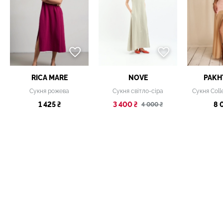
RICA MARE
NOVE
PAKH
Сукня рожева
Сукня світло-сіра
1 425 ₴
3 400 ₴
8 
4 000 ₴