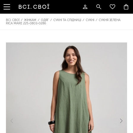
ВСІ. СВОЇ
/
ЖІНКАМ
/
ОДЯГ
/
СУКНІ ТА СПІДНИЦІ
/
СУКНІ
/
СУКНЯ ЗЕЛЕНА
RICA MARE 225-0803-0286