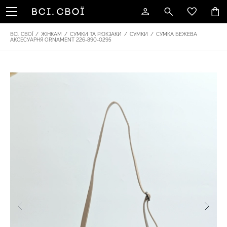
ВСІ. СВОЇ
/
ЖІНКАМ
/
СУМКИ ТА РЮКЗАКИ
/
СУМКИ
/
СУМКА БЕЖЕВА
АКСЕСУАРНЯ ОRNAMENT 226-890-0295