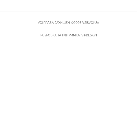
УСІ ПРАВА ЗАХИЩЕНІ ©2026 VSISVOI.UA
РОЗРОБКА ТА ПІДТРИМКА:
VIPDESIGN