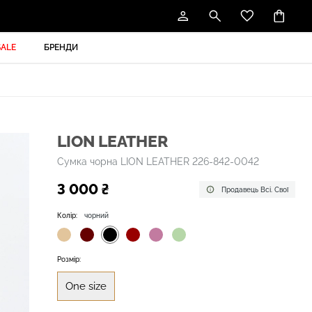
SALE
БРЕНДИ
LION LEATHER
Сумка чорна LION LEATHER 226-842-0042
3 000 ₴
Продавець Всі. Свої
Колір:
чорний
Розмір:
One size