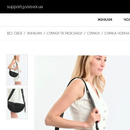
support@vsisvoi.ua
ЖІНКАМ
ЧО
ВСІ. СВОЇ
/
ЖІНКАМ
/
СУМКИ ТА РЮКЗАКИ
/
СУМКИ
/
СУМКА ЧОРНА 