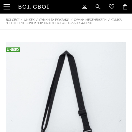
ВСІ. СВОЇ
/
UNISEX
/
СУМКИ ТА РЮКЗАКИ
/
СУМКИ МЕСЕНДЖЕРИ
/
СУМКА
ЧЕРЕЗ ПЛЕЧЕ COVER ЧОРНО-ЗЕЛЕНА GARD 227-0994-0090
UNISEX