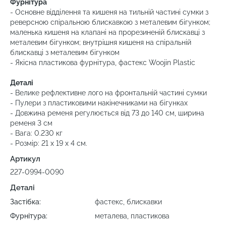
Фурнітура
- Основне відділення та кишеня на тильній частині сумки з
реверсною спіральною блискавкою з металевим бігунком;
маленька кишеня на клапані на прорезиненій блискавці з
металевим бігунком; внутрішня кишеня на спіральній
блискавці з металевим бігунком
- Якісна пластикова фурнітура, фастекс Woojin Plastic
Деталі
- Велике рефлективне лого на фронтальній частині сумки
- Пулери з пластиковими накінечниками на бігунках
- Довжина ременя регулюється від 73 до 140 см, ширина
ременя 3 см
- Вага: 0.230 кг
- Розмір: 21 x 19 x 4 см.
Артикул
227-0994-0090
Деталі
Застібка:
фастекс, блискавки
Фурнітура:
металева, пластикова