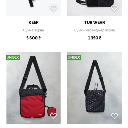
KEEP
TUR WEAR
Сумка чорна
Сумки месенджер чорна
5 600 ₴
1 350 ₴
UNISEX
UNISEX