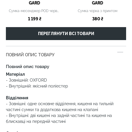
GARD
GARD
Сумка-месенджер POD червона
Сумка чорна з принтом
1 199 ₴
380 ₴
ПЕРЕГЛЯНУТИ ВСІ ТОВАРИ
ПОВНИЙ ОПИС ТОВАРУ
Повний опис товару
Матеріал
- Зовнішній: OXFORD
- Внутрішній: якісний поліестер
Відділення
- Зовнішні: одне основне відділення, кишеня на тильній
частині сумки та додаткова кишеня на клапані
- Внутрішні: дві кишені на задній частині та кишеня на
блискавці на передній частині