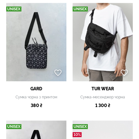
UNISEX
UNISEX
GARD
TUR WEAR
Сумка чорна з принтом
Сумка-месенджер чорна
380 ₴
1 300 ₴
UNISEX
UNISEX
10%