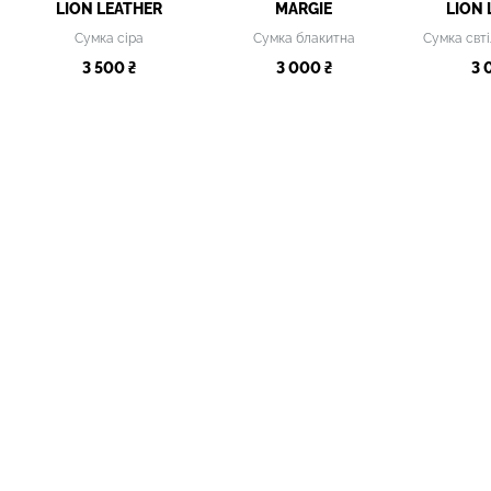
LION LEATHER
MARGIE
LION 
Сумка сіра
Сумка блакитна
3 500 ₴
3 000 ₴
3 