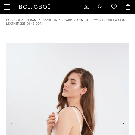
ВСІ. СВОЇ
/
ЖІНКАМ
/
СУМКИ ТА РЮКЗАКИ
/
СУМКИ
/
СУМКА БЕЖЕВА LION
LEATHER 226-0842-0071