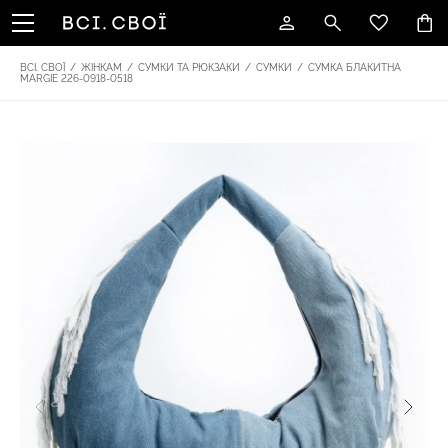
ВСІ. СВОЇ
/
ЖІНКАМ
/
СУМКИ ТА РЮКЗАКИ
/
СУМКИ
/
СУМКА БЛАКИТНА
MARGIE 226-0918-0518