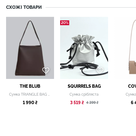
СХОЖІ ТОВАРИ
20%
THE BLUB
SQUIRRELS BAG
CO
Сумка TRIANGLE BAG MINI темно-коричнева
Сумка срібляста
Сумк
1 990 ₴
3 519 ₴
6 
4 399 ₴