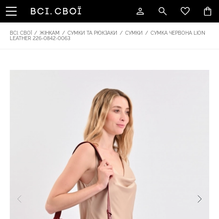
ВСІ. СВОЇ
/
ЖІНКАМ
/
СУМКИ ТА РЮКЗАКИ
/
СУМКИ
/
СУМКА ЧЕРВОНА LION
LEATHER 226-0842-0063