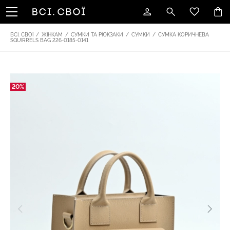
ВСІ. СВОЇ
/
ЖІНКАМ
/
СУМКИ ТА РЮКЗАКИ
/
СУМКИ
/
СУМКА КОРИЧНЕВА
SQUIRRELS BAG 226-0185-0141
20%