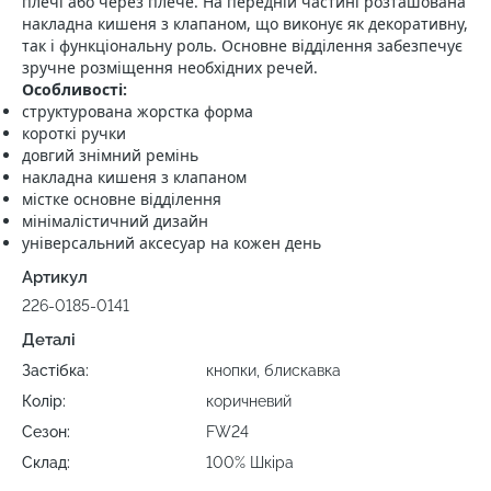
плечі або через плече. На передній частині розташована
накладна кишеня з клапаном, що виконує як декоративну,
так і функціональну роль. Основне відділення забезпечує
зручне розміщення необхідних речей.
Особливості:
структурована жорстка форма
короткі ручки
довгий знімний ремінь
накладна кишеня з клапаном
містке основне відділення
мінімалістичний дизайн
універсальний аксесуар на кожен день
Артикул
226-0185-0141
Деталі
Застібка:
кнопки, блискавка
Колір:
коричневий
Сезон:
FW24
Склад:
100% Шкіра