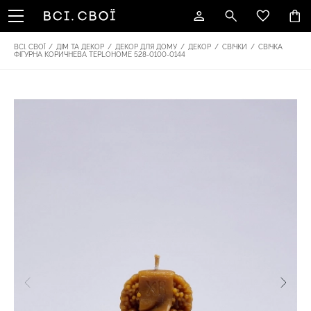
ВСІ. СВОЇ
/
ДІМ ТА ДЕКОР
/
ДЕКОР ДЛЯ ДОМУ
/
ДЕКОР
/
СВІЧКИ
/
СВІЧКА
ФІГУРНА КОРИЧНЕВА TEPLOHOME 528-0100-0144