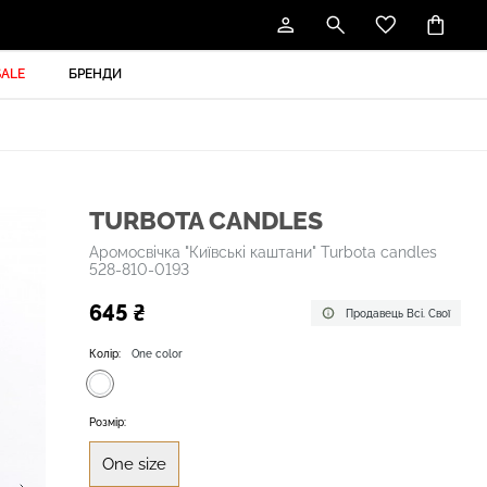
SALE
БРЕНДИ
TURBOTA CANDLES
Аромосвічка "Київські каштани" Turbota candles
528-810-0193
645 ₴
Продавець Всі. Свої
Колір:
One color
Розмір:
One size