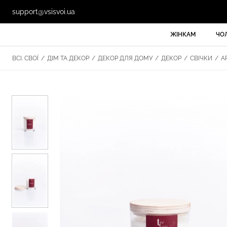
support@vsisvoi.ua
ЖІНКАМ
ЧО
ВСІ. СВОЇ
/
ДІМ ТА ДЕКОР
/
ДЕКОР ДЛЯ ДОМУ
/
ДЕКОР
/
СВІЧКИ
/
АР