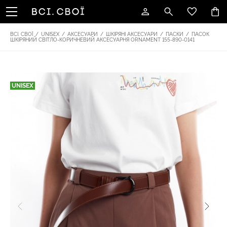
ВСІ. СВОЇ
/
UNISEX
/
АКСЕСУАРИ
/
ШКІРЯНІ АКСЕСУАРИ
/
ПАСКИ
/
ПАСОК
ШКІРЯНИЙ СВІТЛО-КОРИЧНЕВИЙ АКСЕСУАРНЯ ОRNAMENT 155-890-0141
UNISEX