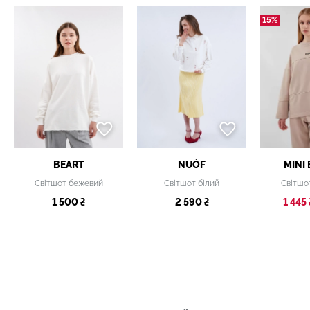
15%
BEART
NUÓF
MINI
Світшот бежевий
Світшот білий
Світшо
1 500 ₴
2 590 ₴
1 445 