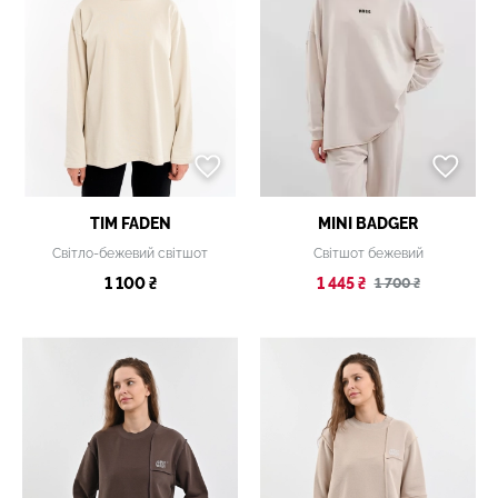
TIM FADEN
MINI BADGER
Світло-бежевий світшот
Світшот бежевий
1 100 ₴
1 445 ₴
1 700 ₴