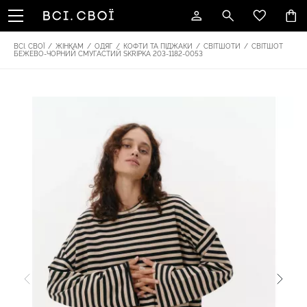
ВСІ. СВОЇ
/
ЖІНКАМ
/
ОДЯГ
/
КОФТИ ТА ПІДЖАКИ
/
СВІТШОТИ
/
СВІТШОТ
БЕЖЕВО-ЧОРНИЙ СМУГАСТИЙ SKRIPKA 203-1182-0053