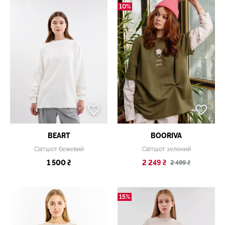
10%
BEART
BOORIVA
Світшот бежевий
Світшот зелений
1 500 ₴
2 249 ₴
2 499 ₴
15%