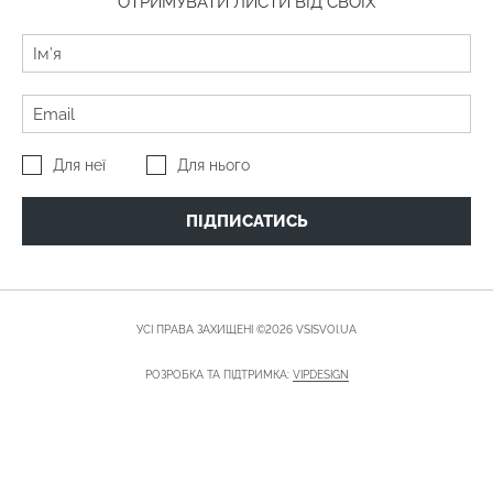
ОТРИМУВАТИ ЛИСТИ ВІД СВОЇХ
Для неї
Для нього
ПІДПИСАТИСЬ
УСІ ПРАВА ЗАХИЩЕНІ ©2026 VSISVOI.UA
РОЗРОБКА ТА ПІДТРИМКА:
VIPDESIGN