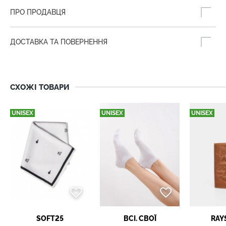
ПРО ПРОДАВЦЯ
ДОСТАВКА ТА ПОВЕРНЕННЯ
СХОЖІ ТОВАРИ
UNISEX
UNISEX
UNISEX
SOFT25
ВСІ. СВОЇ
RAY