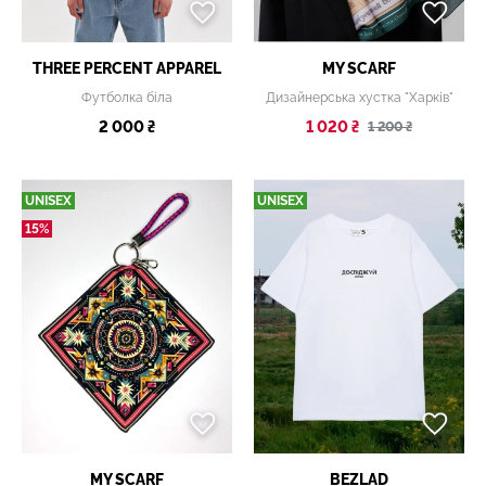
THREE PERCENT APPAREL
MY SCARF
Футболка біла
Дизайнерська хустка "Харкiв"
2 000 ₴
1 020 ₴
1 200 ₴
UNISEX
UNISEX
15%
MY SCARF
BEZLAD