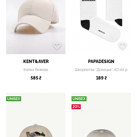
KENT&AVER
PAPADESIGN
Кепка бежева
Шкарпетки "Донецьк" 40-44 р.
585 ₴
189 ₴
UNISEX
UNISEX
20%