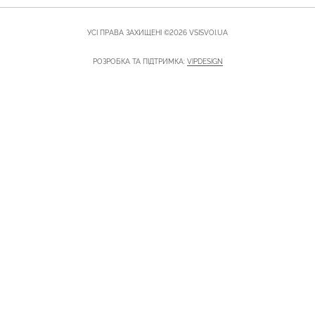
УСІ ПРАВА ЗАХИЩЕНІ ©2026 VSISVOI.UA
РОЗРОБКА ТА ПІДТРИМКА:
VIPDESIGN