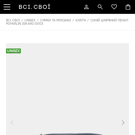
ВСІ. СВОЇ
/
UNISEX
/
СУМКИ ТА РЮКЗАКИ
/
КЛАТЧІ
/
СИНІЙ ШКІРЯНИЙ ПЕНАЛ
POHVALIN 158-640-0003
UNISEX