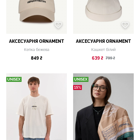
АКСЕСУАРНЯ ОRNAMENT
АКСЕСУАРНЯ ОRNAMENT
Кепка бежева
Кашкет білий
849 ₴
639 ₴
799 ₴
UNISEX
UNISEX
15%