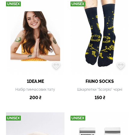
UNISEX
UNISEX
1DEA.ME
FAINO SOCKS
Набір тимчасових тату
Шкарпетки "Scorpio" чорні
200 ₴
150 ₴
UNISEX
UNISEX