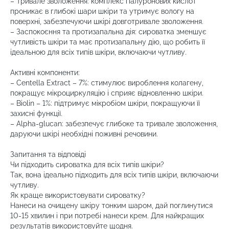
– Тривале зволоження: комплекс гіалуронових кислот
проникає в глибокі шари шкіри та утримує вологу на
поверхні, забезпечуючи шкірі довготривале зволоження.
– Заспокоєння та протизапальна дія: сироватка зменшує
чутливість шкіри та має протизапальну дію, що робить її
ідеальною для всіх типів шкіри, включаючи чутливу.
Активні компоненти:
– Centella Extract – 7%: стимулює вироблення колагену,
покращує мікроциркуляцію і сприяє відновленню шкіри.
– Biolin – 1%: підтримує мікробіом шкіри, покращуючи її
захисні функції.
– Alpha-glucan: забезпечує глибоке та тривале зволоження,
даруючи шкірі необхідні поживні речовини.
Запитання та відповіді
Чи підходить сироватка для всіх типів шкіри?
Так, вона ідеально підходить для всіх типів шкіри, включаючи
чутливу.
Як краще використовувати сироватку?
Нанеси на очищену шкіру тонким шаром, дай поглинутися
10-15 хвилин і при потребі нанеси крем. Для найкращих
результатів використовуйте щодня.