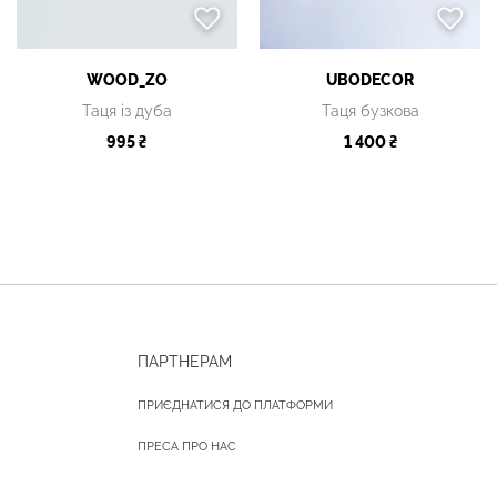
WOOD_ZO
UBODECOR
Таця із дуба
Таця бузкова
995 ₴
1 400 ₴
ПАРТНЕРАМ
ПРИЄДНАТИСЯ ДО ПЛАТФОРМИ
ПРЕСА ПРО НАС