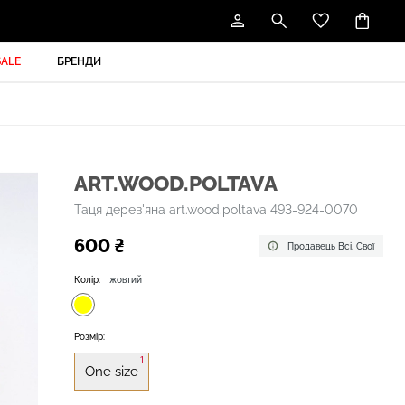
SALE
БРЕНДИ
ART.WOOD.POLTAVA
Таця дерев'яна art.wood.poltava 493-924-0070
600 ₴
Продавець Всі. Свої
Колір:
жовтий
Розмір:
1
One size