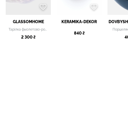
GLASSOMHOME
KERAMIKA-DEKOR
DOVBYSH
Тарілка фыолетово-рожева
Порцелян
840 ₴
2 300 ₴
4