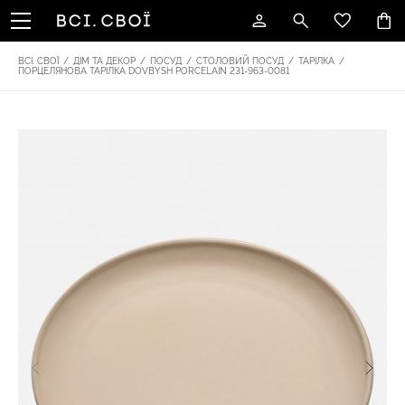
ВСІ. СВОЇ
/
ДІМ ТА ДЕКОР
/
ПОСУД
/
СТОЛОВИЙ ПОСУД
/
ТАРІЛКА
/
ПОРЦЕЛЯНОВА ТАРІЛКА DOVBYSH PORCELAIN 231-963-0081