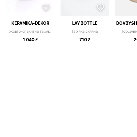
KERAMIKA-DEKOR
LAY BOTTLE
DOVBYSH
Жовто-блакитна тарілка
Тарілка скляна
Порцелян
1 040 ₴
710 ₴
2