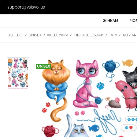
support@vsisvoi.ua
ЖІНКАМ
ЧО
ВСІ. СВОЇ
/
UNISEX
/
АКСЕСУАРИ
/
ІНШІ АКСЕСУАРИ
/
ТАТУ
/
ТАТУ AR
UNISEX