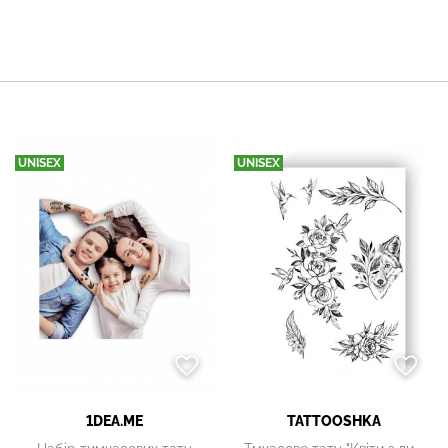
UNISEX
UNISEX
1DEA.ME
TATTOOSHKA