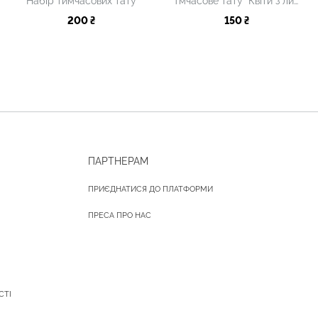
Набір тимчасових тату
Тмчасове тату "Квіти з лисичкою"
200 ₴
150 ₴
ПАРТНЕРАМ
ПРИЄДНАТИСЯ ДО ПЛАТФОРМИ
ПРЕСА ПРО НАС
СТІ