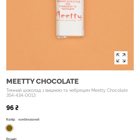
MEETTY CHOCOLATE
Темний шоколад з вишнею та чебрецем Meetty Chocolate
354-434-0013
96 ₴
Колір:
комбінований
Розмір: