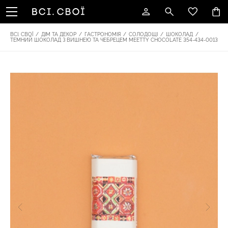
ВСІ. СВОЇ
/
ДІМ ТА ДЕКОР
/
ГАСТРОНОМІЯ
/
СОЛОДОЩІ
/
ШОКОЛАД
/
ТЕМНИЙ ШОКОЛАД З ВИШНЕЮ ТА ЧЕБРЕЦЕМ MEETTY CHOCOLATE 354-434-0013