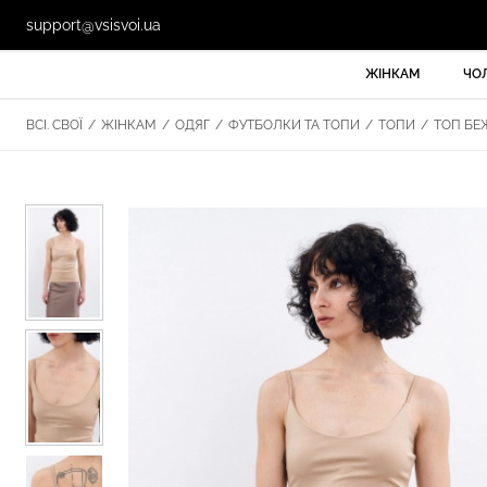
support@vsisvoi.ua
ЖІНКАМ
ЧО
ВСІ. СВОЇ
/
ЖІНКАМ
/
ОДЯГ
/
ФУТБОЛКИ ТА ТОПИ
/
ТОПИ
/
ТОП БЕЖ