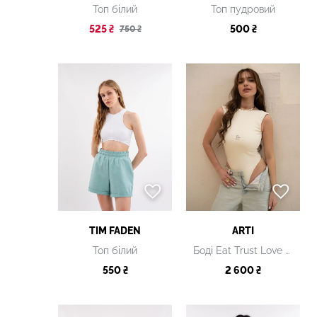
Топ білий
Топ пудровий
525 ₴
500 ₴
750 ₴
TIM FADEN
ARTI
Топ білий
Боді Eat Trust Love бежевий
550 ₴
2 600 ₴