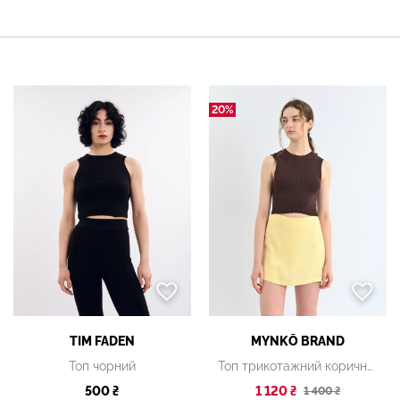
20%
TIM FADEN
MYNKŌ BRAND
Топ чорний
Топ трикотажний коричневий
500 ₴
1 120 ₴
1 400 ₴