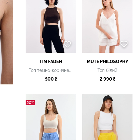
TIM FADEN
MUTE PHILOSOPHY
Топ темно-коричневий
Топ білий
500 ₴
2 990 ₴
20%