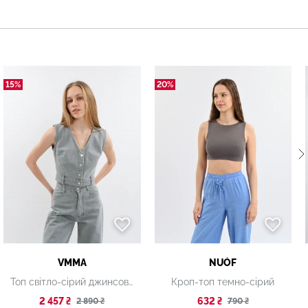
15%
20%
VMMA
NUÓF
Топ світло-сірий джинсовий
Кроп-топ темно-сірий
2 457 ₴
632 ₴
2 890 ₴
790 ₴