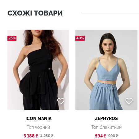
СХОЖІ ТОВАРИ
25%
40%
ICON MANIA
ZEPHYROS
Топ чорний
Топ блакитний
3 188 ₴
594 ₴
4 250 ₴
990 ₴