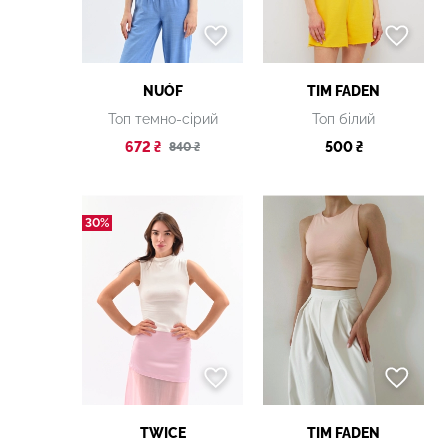
NUÓF
TIM FADEN
Топ темно-сірий
Топ білий
672 ₴
500 ₴
840 ₴
30%
TWICE
TIM FADEN