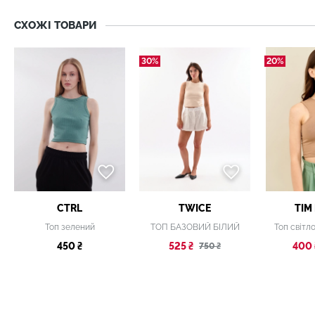
СХОЖІ ТОВАРИ
30%
20%
CTRL
TWICE
TIM
Топ зелений
ТОП БАЗОВИЙ БІЛИЙ
Топ світл
450 ₴
525 ₴
400 
750 ₴