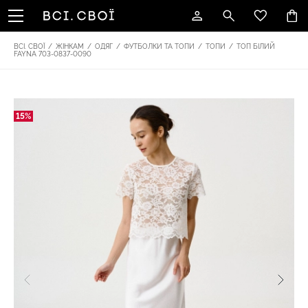
ВСІ. СВОЇ
/
ЖІНКАМ
/
ОДЯГ
/
ФУТБОЛКИ ТА ТОПИ
/
ТОПИ
/
ТОП БІЛИЙ
FAYNA 703-0837-0090
15%