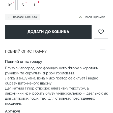
1
1
1
XS
S
L
Продавець Всі. Свої
Таблиця розмірів
ДОДАТИ ДО КОШИКА
ПОВНИЙ ОПИС ТОВАРУ
Повний опис товару
Блуза з благородного французького гіпюру з коротким
рукавом та округлим вирізом горловини.
Легка й вишукана, вона м’яко повторює силует і надає
образу витонченого шарму.
Делікатний гіпюр створює елегантну текстуру, а
лаконічний крій робить блузу універсальною – ідеальною як
для святкових подій, так і для стильних повсякденних
поєднань.
Артикул